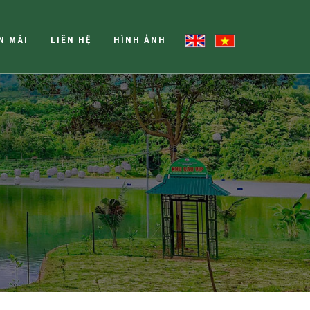
N MÃI
LIÊN HỆ
HÌNH ẢNH