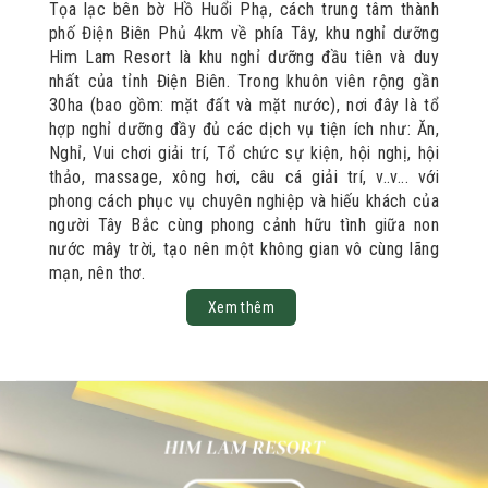
Tọa lạc bên bờ Hồ Huổi Phạ, cách trung tâm thành
phố Điện Biên Phủ 4km về phía Tây, khu nghỉ dưỡng
Him Lam Resort là khu nghỉ dưỡng đầu tiên và duy
nhất của tỉnh Điện Biên. Trong khuôn viên rộng gần
30ha (bao gồm: mặt đất và mặt nước), nơi đây là tổ
hợp nghỉ dưỡng đầy đủ các dịch vụ tiện ích như: Ăn,
Nghỉ, Vui chơi giải trí, Tổ chức sự kiện, hội nghị, hội
thảo, massage, xông hơi, câu cá giải trí, v..v... với
phong cách phục vụ chuyên nghiệp và hiếu khách của
người Tây Bắc cùng phong cảnh hữu tình giữa non
nước mây trời, tạo nên một không gian vô cùng lãng
mạn, nên thơ.
Xem thêm