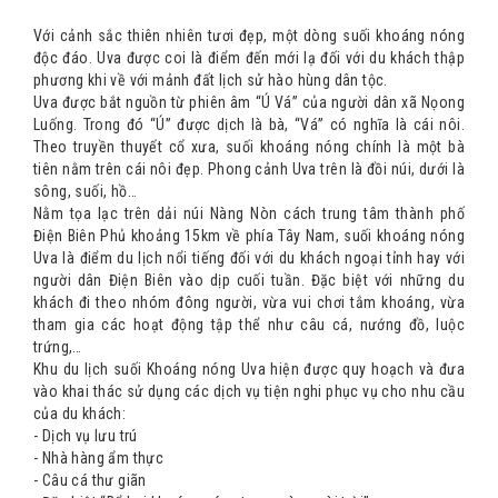
Với cảnh sắc thiên nhiên tươi đẹp, một dòng suối khoáng nóng
độc đáo. Uva được coi là điểm đến mới lạ đối với du khách thập
phương khi về với mảnh đất lịch sử hào hùng dân tộc.
Uva được bắt nguồn từ phiên âm “Ú Vá” của người dân xã Nọong
Luống. Trong đó “Ú” được dịch là bà, “Vá” có nghĩa là cái nôi.
Theo truyền thuyết cổ xưa, suối khoáng nóng chính là một bà
tiên nằm trên cái nôi đẹp. Phong cảnh Uva trên là đồi núi, dưới là
sông, suối, hồ…
Nằm tọa lạc trên dải núi Nàng Nòn cách trung tâm thành phố
Điện Biên Phủ khoảng 15km về phía Tây Nam, suối khoáng nóng
Uva là điểm du lịch nổi tiếng đối với du khách ngoại tỉnh hay với
người dân Điện Biên vào dịp cuối tuần. Đặc biệt với những du
khách đi theo nhóm đông người, vừa vui chơi tắm khoáng, vừa
tham gia các hoạt động tập thể như câu cá, nướng đồ, luộc
trứng,…
Khu du lịch suối Khoáng nóng Uva hiện được quy hoạch và đưa
vào khai thác sử dụng các dịch vụ tiện nghi phục vụ cho nhu cầu
của du khách:
- Dịch vụ lưu trú
- Nhà hàng ẩm thực
- Câu cá thư giãn