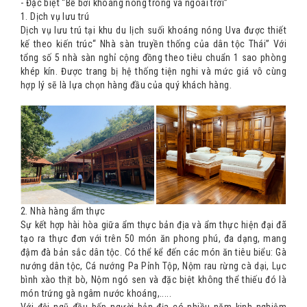
- Đặc biệt “Bể bơi khoáng nóng trong và ngoài trời”
1. Dịch vụ lưu trú
Dịch vụ lưu trú tại khu du lịch suối khoáng nóng Uva được thiết
kế theo kiến trúc“ Nhà sàn truyền thống của dân tộc Thái” Với
tổng số 5 nhà sàn nghỉ cộng đồng theo tiêu chuẩn 1 sao phòng
khép kín. Được trang bị hệ thống tiện nghi và mức giá vô cùng
hợp lý sẽ là lựa chọn hàng đầu của quý khách hàng.
2. Nhà hàng ẩm thực
Sự kết hợp hài hòa giữa ẩm thực bản địa và ẩm thực hiện đại đã
tạo ra thực đơn với trên 50 món ăn phong phú, đa dạng, mang
đậm đà bản sắc dân tộc. Có thể kể đến các món ăn tiêu biểu: Gà
nướng dân tộc, Cá nướng Pa Pỉnh Tộp, Nộm rau rừng cà dại, Lục
bình xào thịt bò, Nộm ngó sen và đặc biệt không thể thiếu đó là
món trứng gà ngâm nước khoáng,.....
Với đội ngũ đầu bếp người bản địa có nhiều năm kinh nghiệm