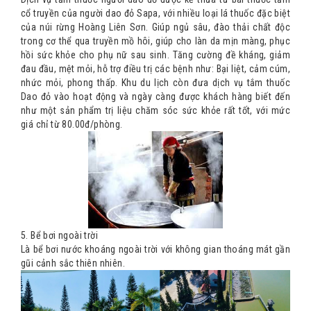
cổ truyền của người dao đỏ Sapa, với nhiều loại lá thuốc đặc biệt
của núi rừng Hoàng Liên Sơn. Giúp ngủ sâu, đào thải chất độc
trong cơ thể qua truyền mồ hôi, giúp cho làn da mịn màng, phục
hồi sức khỏe cho phụ nữ sau sinh. Tăng cường đề kháng, giảm
đau đầu, mệt mỏi, hỗ trợ điều trị các bệnh như: Bại liệt, cảm cúm,
nhức mỏi, phong thấp. Khu du lịch còn đưa dịch vụ tắm thuốc
Dao đỏ vào hoạt động và ngày càng được khách hàng biết đến
như một sản phẩm trị liệu chăm sóc sức khỏe rất tốt, với mức
giá chỉ từ 80.00đ/phòng.
5. Bể bơi ngoài trời
Là bể bơi nước khoáng ngoài trời với không gian thoáng mát gần
gũi cảnh sắc thiên nhiên.