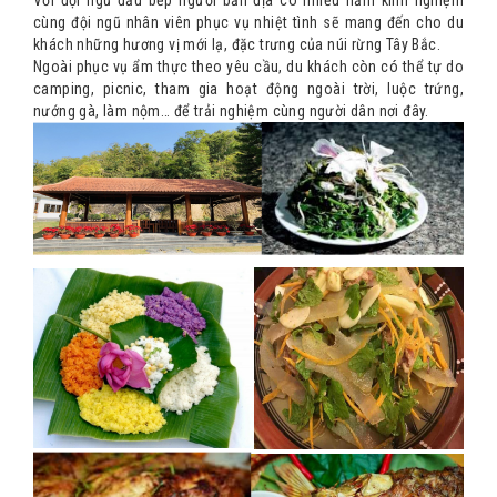
cùng đội ngũ nhân viên phục vụ nhiệt tình sẽ mang đến cho du
khách những hương vị mới lạ, đặc trưng của núi rừng Tây Bắc.
Ngoài phục vụ ẩm thực theo yêu cầu, du khách còn có thể tự do
camping, picnic, tham gia hoạt động ngoài trời, luộc trứng,
nướng gà, làm nộm… để trải nghiệm cùng người dân nơi đây.