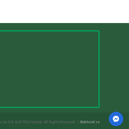
 du lịch Sinh Thái Himlam. All Rights Reserved . |
Webhotel.vn