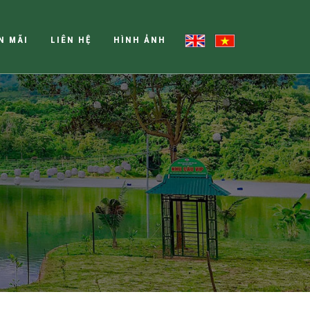
N MÃI
LIÊN HỆ
HÌNH ẢNH