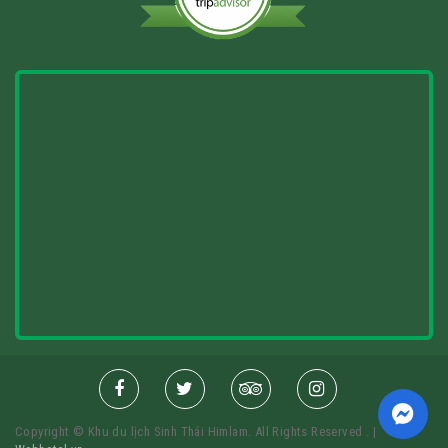
Copyright © Khu du lịch Sinh Thái Himlam. All Rights Reserved . |