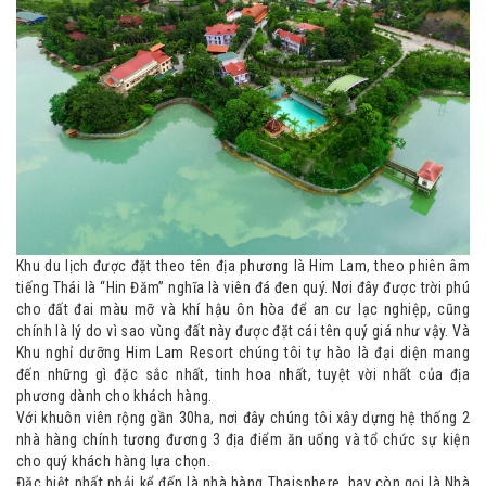
Khu du lịch được đặt theo tên địa phương là Him Lam, theo phiên âm
tiếng Thái là “Hin Đăm” nghĩa là viên đá đen quý. Nơi đây được trời phú
cho đất đai màu mỡ và khí hậu ôn hòa để an cư lạc nghiệp, cũng
chính là lý do vì sao vùng đất này được đặt cái tên quý giá như vậy. Và
Khu nghỉ dưỡng Him Lam Resort chúng tôi tự hào là đại diện mang
đến những gì đặc sắc nhất, tinh hoa nhất, tuyệt vời nhất của địa
phương dành cho khách hàng.
Với khuôn viên rộng gần 30ha, nơi đây chúng tôi xây dựng hệ thống 2
nhà hàng chính tương đương 3 địa điểm ăn uống và tổ chức sự kiện
cho quý khách hàng lựa chọn.
Đặc biệt nhất phải kể đến là nhà hàng Thaisphere, hay còn gọi là Nhà